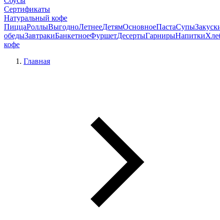
Соусы
Сертификаты
Натуральный кофе
Пицца
Роллы
Выгодно
Летнее
Детям
Основное
Паста
Супы
Закуск
обеды
Завтраки
Банкетное
Фуршет
Десерты
Гарниры
Напитки
Хле
кофе
Главная