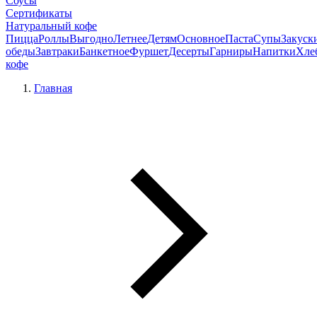
Соусы
Сертификаты
Натуральный кофе
Пицца
Роллы
Выгодно
Летнее
Детям
Основное
Паста
Супы
Закуск
обеды
Завтраки
Банкетное
Фуршет
Десерты
Гарниры
Напитки
Хле
кофе
Главная