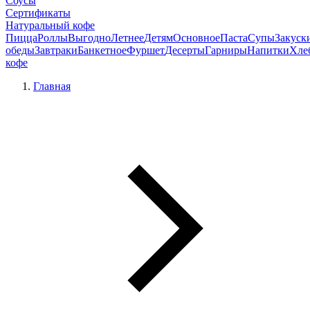
Соусы
Сертификаты
Натуральный кофе
Пицца
Роллы
Выгодно
Летнее
Детям
Основное
Паста
Супы
Закуск
обеды
Завтраки
Банкетное
Фуршет
Десерты
Гарниры
Напитки
Хле
кофе
Главная