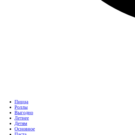
Пицца
Роллы
Выгодно
Летнее
Детям
Основное
Паста