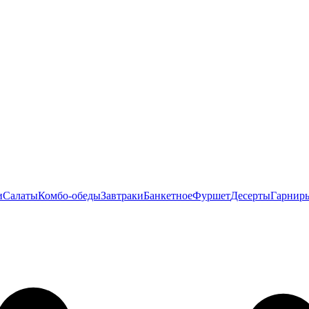
и
Салаты
Комбо-обеды
Завтраки
Банкетное
Фуршет
Десерты
Гарнир