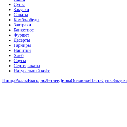
Супы
Закуски
Салаты
Комбо-обеды
Завтраки
Банкетное
Фуршет
Десерты
Гарниры
Напитки
Хлеб
Соусы
Сертификаты
Натуральный кофе
Пицца
Роллы
Выгодно
Летнее
Детям
Основное
Паста
Супы
Закуск