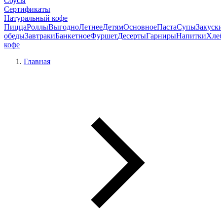
Соусы
Сертификаты
Натуральный кофе
Пицца
Роллы
Выгодно
Летнее
Детям
Основное
Паста
Супы
Закуск
обеды
Завтраки
Банкетное
Фуршет
Десерты
Гарниры
Напитки
Хле
кофе
Главная