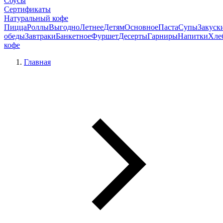
Соусы
Сертификаты
Натуральный кофе
Пицца
Роллы
Выгодно
Летнее
Детям
Основное
Паста
Супы
Закуск
обеды
Завтраки
Банкетное
Фуршет
Десерты
Гарниры
Напитки
Хле
кофе
Главная